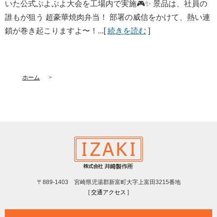
いた公式ぷよぷよ大会を工場内で実施🎮✨ 景品は、社員の
誰もが狙う 超豪華焼肉弁当！ 部署の威信をかけて、熱い連
鎖が巻き起こりますよ〜！...[
続きを読む
]
ホーム
〒889-1403 宮崎県児湯郡新富町大字上富田3215番地
[
交通アクセス
]