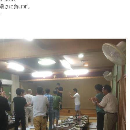
暑さに負けず、
！