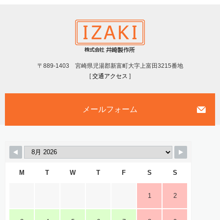
〒889-1403 宮崎県児湯郡新富町大字上富田3215番地
[
交通アクセス
]
メールフォーム
M
T
W
T
F
S
S
1
2