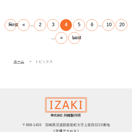
« First
«
...
2
3
4
5
6
...
10
20
...
»
Last »
ホーム
トピックス
〒889-1403 宮崎県児湯郡新富町大字上富田3215番地
[
交通アクセス
]